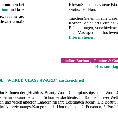
llkommen bei
KhwanSiam ist das neue Bio-W
 Siam
in Halle
asiatischen Flair.
345/ 688 94 505
Tauchen Sie ein in eine Oas
khwansiam.de
Körper, Seele und Geist ins G
Behandlungen, verschiedenen
Thai-Massagen und hochwert
Informationen→
online-Buchung: Termine & Gut
Neu:
sonntag
GE - WORLD CLASS AWARD“ ausgezeichnet!
im Rahmen der „Health & Beauty World Championships“ die „World-C
werbe für Gesundheits- und Schönheitsfachleute. Im Rahmen dieser We
n und vielen anderen Ländern für ihre Leistungen geehrt. Die Beauty
 fünf Auszeichnungs-Kategorien: 1. Unternehmen, 2. Personen, 3. Produk