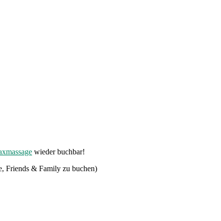
ax
massage
wieder buchbar!
e, Friends & Family zu buchen)