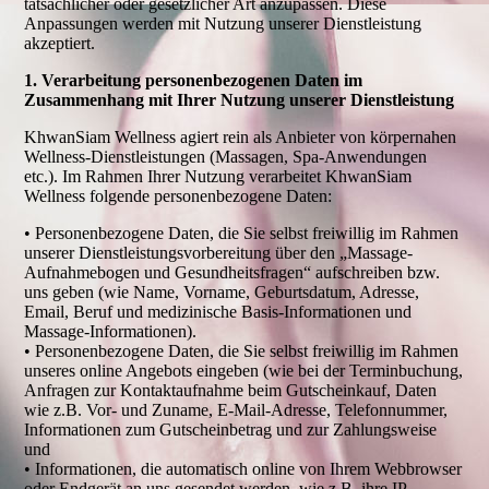
tatsächlicher oder gesetzlicher Art anzupassen. Diese
Anpassungen werden mit Nutzung unserer Dienstleistung
akzeptiert.
1. Verarbeitung personenbezogenen Daten im
Zusammenhang mit Ihrer Nutzung unserer Dienstleistung
KhwanSiam Wellness agiert rein als Anbieter von körpernahen
Wellness-Dienstleistungen (Massagen, Spa-Anwendungen
etc.). Im Rahmen Ihrer Nutzung verarbeitet KhwanSiam
Wellness folgende personenbezogene Daten:
• Personenbezogene Daten, die Sie selbst freiwillig im Rahmen
unserer Dienstleistungsvorbereitung über den „Massage-
Aufnahmebogen und Gesundheitsfragen“ aufschreiben bzw.
uns geben (wie Name, Vorname, Geburtsdatum, Adresse,
Email, Beruf und medizinische Basis-Informationen und
Massage-Informationen).
• Personenbezogene Daten, die Sie selbst freiwillig im Rahmen
unseres online Angebots eingeben (wie bei der Terminbuchung,
Anfragen zur Kontaktaufnahme beim Gutscheinkauf, Daten
wie z.B. Vor- und Zuname, E-Mail-Adresse, Telefonnummer,
Informationen zum Gutscheinbetrag und zur Zahlungsweise
und
• Informationen, die automatisch online von Ihrem Webbrowser
oder Endgerät an uns gesendet werden, wie z.B. ihre IP-