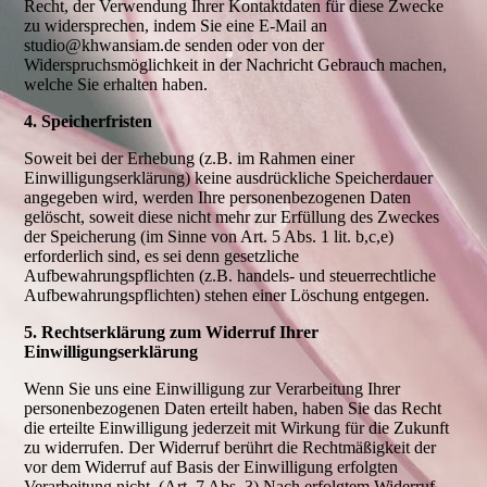
Recht, der Verwendung Ihrer Kontaktdaten für diese Zwecke
zu widersprechen, indem Sie eine E-Mail an
studio@khwansiam.de senden oder von der
Widerspruchsmöglichkeit in der Nachricht Gebrauch machen,
welche Sie erhalten haben.
4. Speicherfristen
Soweit bei der Erhebung (z.B. im Rahmen einer
Einwilligungserklärung) keine ausdrückliche Speicherdauer
angegeben wird, werden Ihre personenbezogenen Daten
gelöscht, soweit diese nicht mehr zur Erfüllung des Zweckes
der Speicherung (im Sinne von Art. 5 Abs. 1 lit. b,c,e)
erforderlich sind, es sei denn gesetzliche
Aufbewahrungspflichten (z.B. handels- und steuerrechtliche
Aufbewahrungspflichten) stehen einer Löschung entgegen.
5. Rechtserklärung zum Widerruf Ihrer
Einwilligungserklärung
Wenn Sie uns eine Einwilligung zur Verarbeitung Ihrer
personenbezogenen Daten erteilt haben, haben Sie das Recht
die erteilte Einwilligung jederzeit mit Wirkung für die Zukunft
zu widerrufen. Der Widerruf berührt die Rechtmäßigkeit der
vor dem Widerruf auf Basis der Einwilligung erfolgten
Verarbeitung nicht. (Art. 7 Abs. 3) Nach erfolgtem Widerruf