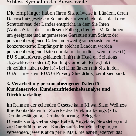
Schloss-Symbol in der Browserzeile.
Die Empfänger haben
Ihren Sitz teilweise in Ländern, deren
Datenschutzgesetz ein Schutzniveau vermitteln, das nicht dem
Schutzniveau des Landes entspricht, in dem Sie Ihren
(Wohn-)Sitz haben. In diesem Fall ergreifen wir Maßnahmen,
um geeignete und angemessene Garantien zum Schutz der
personenbezogenen Daten anderweitig sicherzustellen. An
konzernexterne Empfänger in solchen Ländern werden
personenbezogene Daten nur dann übermittelt, wenn diese (1)
EU Standardvertragsklauseln(link) mit Head on Solutions
abgeschlossen oder (2) Binding Corporate Rules(link)
eingeführt haben oder (3) - bei Empfängern mit Sitz in den
USA - unter dem EU/US Privacy Shield(link) zertifiziert sind.
3. Verarbeitung personenbezogener Daten für
Kundenservice, Kundenzufriedenheitsanalyse und
Direktmarketing
Im Rahmen der geltenden Gesetze kann KhwanSiam Wellness
Ihre Kontaktdaten für Zwecke des Direktmarketings (z.B.
Terminbestätigung, Terminerinnerung, Beleg der
Dienstleistung, Geburtstags-Rabatt, Angebote, Newsletter) und
zur Durchführung von Kundenzufriedenheitsbefragungen
verwenden, jeweils auch per E-Mail. Sie haben jederzeit das