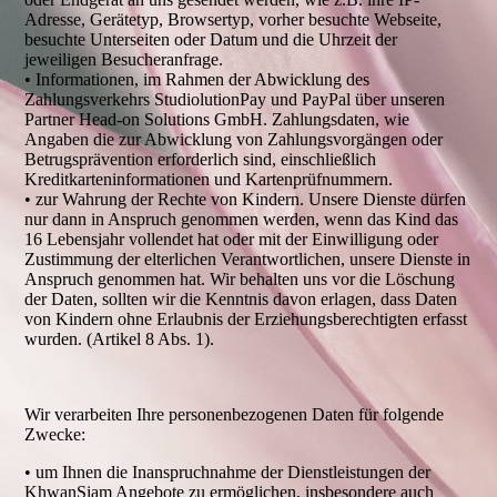
Adresse, Gerätetyp, Browsertyp, vorher besuchte Webseite,
besuchte Unterseiten oder Datum und die Uhrzeit der
jeweiligen Besucheranfrage.
• Informationen, im Rahmen der Abwicklung des
Zahlungsverkehrs StudiolutionPay und PayPal über unseren
Partner Head-on Solutions GmbH. Zahlungsdaten, wie
Angaben die zur Abwicklung von Zahlungsvorgängen oder
Betrugsprävention erforderlich sind, einschließlich
Kreditkarteninformationen und Kartenprüfnummern.
• zur Wahrung der Rechte von Kindern. Unsere Dienste dürfen
nur dann in Anspruch genommen werden, wenn das Kind das
16 Lebensjahr vollendet hat oder mit der Einwilligung oder
Zustimmung der elterlichen Verantwortlichen, unsere Dienste in
Anspruch genommen hat. Wir behalten uns vor die Löschung
der Daten, sollten wir die Kenntnis davon erlagen, dass Daten
von Kindern ohne Erlaubnis der Erziehungsberechtigten erfasst
wurden. (Artikel 8 Abs. 1).
Wir verarbeiten Ihre personenbezogenen Daten für folgende
Zwecke:
• um Ihnen die Inanspruchnahme der Dienstleistungen der
KhwanSiam Angebote zu ermöglichen, insbesondere auch