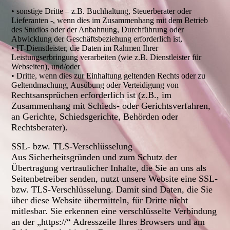
• sonstige Dritte – z.B. Buchhaltung, Steuerberater oder
Lieferanten -, wenn dies im Zusammenhang mit dem Betrieb
des Studios oder der Anbahnung, Durchführung oder
Abwicklung der Geschäftsbeziehung erforderlich ist,
• IT-Dienstleister, die Daten im Rahmen Ihrer
Leistungserbringung verarbeiten (wie z.B. Dienstleister für
Webseiten), und/oder
• Dritte, wenn dies zur Einhaltung geltenden Rechts oder zu
Geltendmachung, Ausübung oder Verteidigung von
echtsansprüchen erforderlich ist (z.B., im
R
Zusammenhang mit Schieds- oder Gerichtsverfahren,
an Gerichte, Schiedsgerichte, Behörden oder
Rechtsberater).
SSL- bzw. TLS-Verschlüsselung
Aus Sicherheitsgründen und zum Schutz der
Übertragung vertraulicher Inhalte, die Sie an uns als
Seitenbetreiber senden, nutzt unsere Website eine SSL-
bzw. TLS-Verschlüsselung. Damit sind Daten, die Sie
über diese Website übermitteln, für Dritte nicht
mitlesbar. Sie erkennen eine verschlüsselte Verbindung
an der „https://“ Adresszeile Ihres Browsers und am