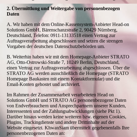
2. Übermittlung und Weitergabe von personenbezogen
Daten
A. Wir haben mit dem Online-Kassensystem-Anbieter Head-on
Solutions GmbH, Bärenschanzstraße 2, 90429 Nürnberg,
Deutschland, Telefon: 0911-13133518 einen Vertrag zur
Auftragsverarbeitung abgeschlossen und setzen die strengen
Vorgaben der deutschen Datenschutzbehörden um.
B. Weiterhin haben wir mit dem Homepage-Anbieter STRATO
AG, Otto-Ostrowski-Straße 7, 10249 Berlin, Deutschland,
einen Vertrag zur Auftragsverarbeitung abgeschlossen. Über die
STRATO AG werden ausschließlich die Homepage (STRATO
Homepage Baukasten mit einem Kontaktformular) und die
Email-Konten gehostet und archiviert.
Im Rahmen der Zusammenarbeit verarbeiteten Head on
Solutions GmbH und STRATO AG personenbezogene Daten
von Endverbrauchern und Ansprechpartnern unserer Kunden,
Interessenten und der Zahlungsabwicklungen (siehe Pkt 1).
Darüber hinaus werden keine weiteren bzw. eigenen Cookies,
Plugins, Trackingdienste und andere Drittinhalte auf der
Website eingesetzt. KhwanSiam übermittelt gegebenenfalls Ihre
personenbezogenen Daten an: