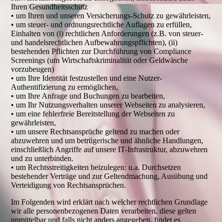
Ihren Gesundheitsschutz
• um Ihren und unseren Versicherungs-Schutz zu gewährleisten,
• um steuer- und ordnungsrechtliche Auflagen zu erfüllen,
Einhalten von (i) rechtlichen Anforderungen (z.B. von steuer-
und handelsrechtlichen Aufbewahrungspflichten), (ii)
bestehenden Pflichten zur Durchführung von Compliance
Screenings (um Wirtschaftskriminalität oder Geldwäsche
vorzubeugen)
• um Ihre Identität festzustellen und eine Nutzer-
Authentifizierung zu ermöglichen,
• um Ihre Anfrage und Buchungen zu bearbeiten,
• um Ihr Nutzungsverhalten unserer Webseiten zu analysieren,
• um eine fehlerfreie Bereitstellung der Webseiten zu
gewährleisten,
• um unsere Rechtsansprüche geltend zu machen oder
abzuwehren und um betrügerische und ähnliche Handlungen,
einschließlich Angriffe auf unsere IT-Infrastruktur, abzuwehren
und zu unterbinden.
• um Rechtsstreitigkeiten beizulegen: u.a. Durchsetzen
bestehender Verträge und zur Geltendmachung, Ausübung und
Verteidigung von Rechtsansprüchen.
Im Folgenden wird erklärt nach welcher rechtlichen Grundlage
wir alle personenbezogenen Daten verarbeiten, diese gelten
unmittelbar und falls nicht anders angegeben, findet es