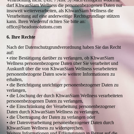
darf KhwanSiam Wellness die personenbezogenen Daten nur
insoweit weiterverarbeiten, als KhwanSiam Wellness die
Verarbeitung auf eine anderweitige Rechtsgrundlage stützen
kann. Ihren Wiederruf richten Sie bitte an:
office@headonsolutions.com
6. Ihre Rechte
Nach der Datenschutzgrundverordnung haben Sie das Recht
auf:
• eine Bestätigung darüber zu verlangen, ob KhwanSiam
Wellness personenbezogene Daten über Sie verarbeitet und
Auskunft über die von KhwanSiam Wellness verarbeiteten
personenbezogene Daten sowie weitere Informationen zu
erhalten,
• die Berichtigung unrichtiger personenbezogener Daten zu
verlangen,
• die Löschung der durch KhwanSiam Wellness verarbeiteten
personenbezogenen Daten zu verlangen,
• die Einschränkung der Verarbeitung personenbezogener
Daten durch KhwanSiam Wellness zu verlangen,
• die Übertragung der Daten zu verlangen oder
• der Datenverarbeitung personenbezogener Daten durch
KhwanSiam Wellness zu widersprechen.
Weitere Informationen und Erläuterungen in Bezug auf die