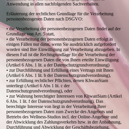
Anwendung in allen nachfolgenden Sachverhalten.
Erläuterung der rechtlichen Grundlage für die Verarbeitung
personenbezogenen Daten nach DSGVO:
• die Verarbeitung der personenbezogenen Daten findet auf der
Grundlage von Art. 5 statt,
• die Verarbeitung der personenbezogenen Daten erfolgt in
einigen Fällen nur dann, wenn Sie ausdrücklich aufgefordert
worden sind Ihre Einwilligung zur Verarbeitung abzugeben. In
diesem Fall ist die Rechtsgrundlage für die Verarbeitung der
personenbezogenen Daten die von Ihnen erteilte Einwilligung
(Artikel 6 Abs. 1 lit. a der Datenschutzgrundverordnung)
• zur Durchführung und Erfüllung eines Vertrags mit Ihnen
(Artikel 6 Abs. 1 lit. b der Datenschutzgrundverordnung),
• zur Erfüllung rechtlicher Pflichten, denen KhwanSiam
unterliegt (Artikel 6 Abs 1 lit. c der
Datenschutzgrundverordnung), oder
• zur Wahrung berechtigter Interessen von KhwanSiam (Artikel
6 Abs. 1 lit. f der Datenschutzgrundverordnung). Das
berechtigte Interesse von liegt in der Verarbeitung Ihrer
personenbezogenen Daten zum Zwecke des Angebots und
Betriebs des Wellness-Studios incl. der Online-Angebote und
der Abwicklung des Zahlungsverkehrs bzw. in der Anbahnung,
Durchführung und Abwicklung der Geschäftsbeziehung.