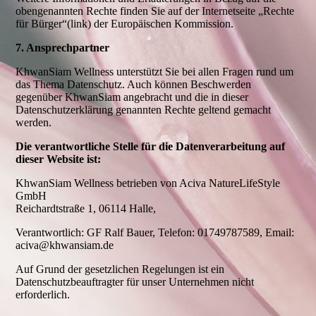
obengenannten Rechte finden Sie auf der Internetseite „Rechte
für Bürger“(link) der Europäischen Kommission.
7. Ansprechpartner
KhwanSiam Wellness unterstützt Sie bei allen Fragen rund um
das Thema Datenschutz. Auch können Beschwerden
gegenüber KhwanSiam angebracht und die in dieser
Datenschutzerklärung genannten Rechte geltend gemacht
werden.
Die verantwortliche Stelle für die Datenverarbeitung auf
dieser Website ist:
KhwanSiam Wellness betrieben von Aciva NatureLifeStyle
GmbH
Reichardtstraße 1, 06114 Halle,
Verantwortlich: GF Ralf Bauer, Telefon: 01749787589, Email:
aciva@khwansiam.de
Auf Grund der gesetzlichen Regelungen ist ein
Datenschutzbeauftragter für unser Unternehmen nicht
erforderlich.