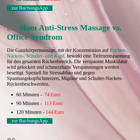
zur BuchungsApp
0
5.
Siam Anti-Stress Massage vs.
Office Syndrom
Die Ganzkörpermassage, mit der Konzentration auf
Rücken-,
Nacken-, Schulter- und Kopf,
bewirkt eine Tiefenentspannung
für den gesamten Rückenbereich. Die verspannte Muskulatur
wird gelockert und schmerzhafte Verspannungen werden
beseitigt. Speziell für Stressabbau und gegen
Spannungskopfschmerzen, Migräne und Schulter-Nacken-
Rückenbeschwerden.
60 Minuten -
74 Euro
90 Minuten -
113 Euro
120 Minuten -
144 Euro
zur BuchungsApp