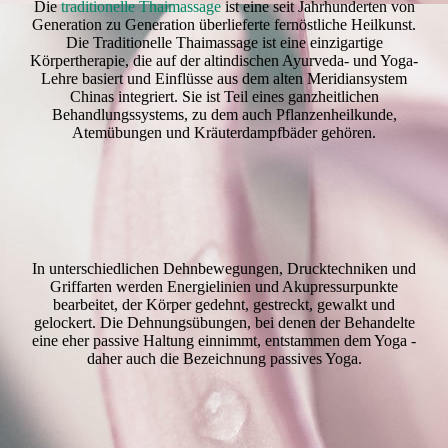
Die
traditionelle Thaimassage
ist eine seit Jahrhunderten von
Generation zu Generation überlieferte fernöstliche Heilkunst.
Die Traditionelle Thaimassage ist eine einzigartige
Körpertherapie, die auf der altindischen Ayurveda- und Yoga-
Lehre basiert und Einflüsse aus dem alten Meridiansystem
Chinas integriert. Sie ist Teil eines ganzheitlichen
Behandlungssystems, zu dem auch Pflanzenheilkunde,
Atemübungen und Kräuterdampfbäder gehören.
In unterschiedlichen Dehnbewegungen, Drucktechniken und
Griffarten werden Energielinien und Akupressurpunkte
bearbeitet, der Körper gedehnt, gestreckt, gewalkt und
gelockert. Die Dehnungsübungen, bei denen der Behandelte
eine eher passive Haltung einnimmt, entstammen dem Yoga -
daher auch die Bezeichnung passives Yoga.