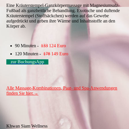
Eine Kräuterstempel-Ganzkörpermassage mit Magnesiumsalz-
Fußbad als ganzheitliche Behandlung. Exotische und duftende
Kräuterstempel (Stoffsäckchen) werden auf das Gewebe
aufgedrückt und geben ihre Wärme und Inhaltsstoffe an den
Körper ab.
90 Minuten -
133
124 Euro
120 Minuten -
178
149 Euro
zur BuchungsApp
Alle Massage-Kombinationen, Paar- und Spa-Anwendungen
finden Sie hier.→
Khwan Siam Wellness