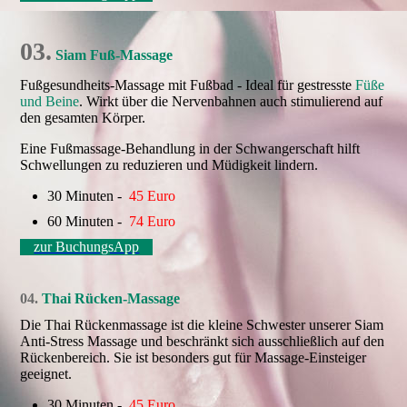
03.
Siam Fuß-Massage
Fußgesundheits-Massage mit Fußbad - Ideal für gestresste
Füße
und Beine
. Wirkt über die Nervenbahnen auch stimulierend auf
den gesamten Körper.
Eine Fußmassage-Behandlung in der Schwangerschaft hilft
Schwellungen zu reduzieren und Müdigkeit lindern.
30 Minuten -
45 Euro
60 Minuten -
74 Euro
zur BuchungsApp
04.
Thai Rücken-Massage
Die Thai Rückenmassage ist die kleine Schwester unserer Siam
Anti-Stress Massage und beschränkt sich ausschließlich auf den
Rückenbereich. Sie ist besonders gut für Massage-Einsteiger
geeignet.
30 Minuten -
45 Euro