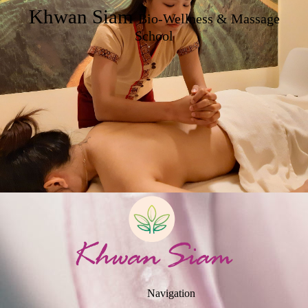
Khwan Siam
Bio-Wellness & Massage
School
Navigation