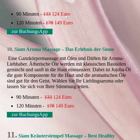
90 Minuten -
133
124 Euro
120 Minuten -
178
149
Euro
zur BuchungsApp
10.
Siam Aroma Massage – Das Erlebnis der Sinne
Eine Ganzkörpermassage mit Ölen und Düften für Aroma-
Liebhaber. Ätherische Öle werden mit klassischen Basisölen
gemischt und sanft in die Haut einmassiert. Dabei ist Jojoba-Öl
die gute Komponente für die Haut und die aromatischen Öle
sind gut für den Geist. Wählen Sie Ihr Lieblingsaroma oder
lassen Sie sich von Ihrer Stimmung leiten.
90 Minuten -
133
124 Euro
120 Minuten -
178
149 Euro
zur BuchungsApp
11.
Siam Kräuterstempel Massage – Best Healthy