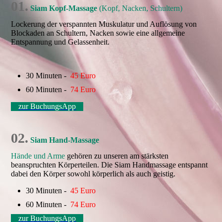
01.
Siam Kopf-Massage
(Kopf, Nacken, Schultern)
Lockerung der verspannten Muskulatur und Auflösung von
Blockaden an Schultern, Nacken sowie eine allgemeine
Entspannung und Gelassenheit.
30 Minuten -
45 Euro
60 Minuten -
74 Euro
zur BuchungsApp
02.
Siam Hand-Massage
Hände und Arme
gehören zu unseren am stärksten
beanspruchten Körperteilen. Die Siam Handmassage entspannt
dabei den Körper sowohl körperlich als auch geistig.
30 Minuten -
45 Euro
60 Minuten -
74 Euro
zur BuchungsApp