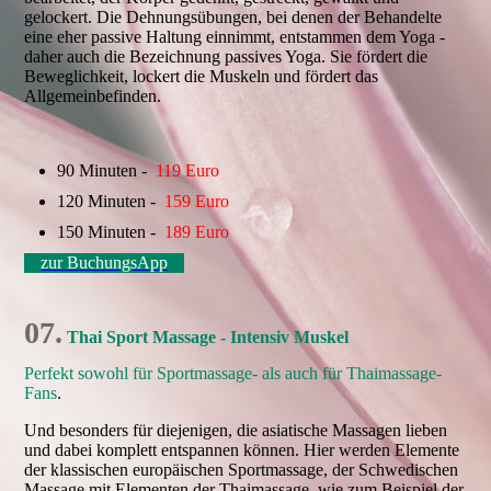
gelockert. Die Dehnungsübungen, bei denen der Behandelte
eine eher passive Haltung einnimmt, entstammen dem Yoga -
daher auch die Bezeichnung passives Yoga. Sie fördert die
Beweglichkeit, lockert die Muskeln und fördert das
Allgemeinbefinden.
90 Minuten -
119 Euro
120 Minuten -
159 Euro
150 Minuten -
189 Euro
zur BuchungsApp
07.
Thai Sport Massage - Intensiv Muskel
Perfekt sowohl für Sportmassage- als auch für Thaimassage-
Fans
.
Und besonders für diejenigen, die asiatische Massagen lieben
und dabei komplett entspannen können. Hier werden Elemente
der klassischen europäischen Sportmassage, der Schwedischen
Massage mit Elementen der Thaimassage, wie zum Beispiel der