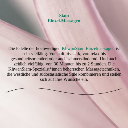
Siam
Einzel-Massagen
Die Palette der hochwertigen
KhwanSiam-Einzelmassagen
ist
sehr vielfältig. Von soft bis stark, von relax bis
gesundheitsorientiert oder auch schmerzlindernd. Und auch
zeitlich vielfältig, von 30 Minuten bis zu 2 Stunden. Die
KhwanSiam-Spezialist*innen beherrschen Massagetechniken,
die westliche und südostasiatische Stile kombinieren und stellen
sich auf Ihre Wünsche ein.