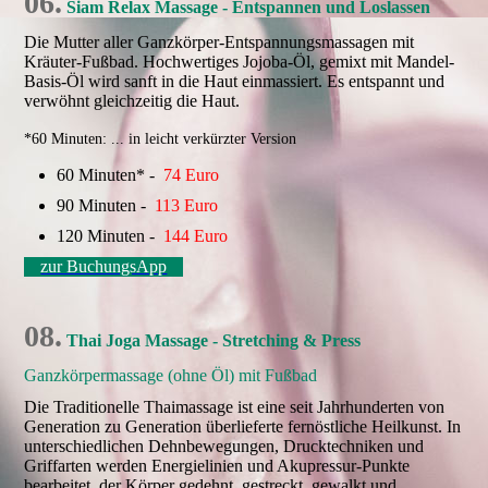
06.
Siam Relax Massage - Entspannen und Loslassen
Die Mutter aller Ganzkörper-Entspannungsmassagen mit
Kräuter-Fußbad. Hochwertiges Jojoba-Öl, gemixt mit Mandel-
Basis-Öl wird sanft in die Haut einmassiert. Es entspannt und
verwöhnt gleichzeitig die Haut.
*60 Minuten: ... in leicht verkürzter Version
60 Minuten* -
74 Euro
90 Minuten -
113 Euro
120 Minuten -
144 Euro
zur BuchungsApp
08.
Thai Joga Massage - Stretching & Press
Ganzkörpermassage (ohne Öl) mit Fußbad
Die Traditionelle Thaimassage ist eine seit Jahrhunderten von
Generation zu Generation überlieferte fernöstliche Heilkunst. In
unterschiedlichen Dehnbewegungen, Drucktechniken und
Griffarten werden Energielinien und Akupressur-Punkte
bearbeitet, der Körper gedehnt, gestreckt, gewalkt und