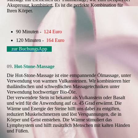
Akupressur, kombiniert. Es ist die perfekte Kombination für
Ihren Körper.
90 Minuten -
124 Euro
120 Minuten -
164 Euro
zur BuchungsApp
09.
Hot-Stone-Massage
Die Hot-Stone-Massage ist eine entspannende Ölmassage, unter
Verwendung von warmen Vulkansteinen. Wir kombinieren hier
thailändischen und schwedischen Massagetechniken unter
Verwendung hochwertiger Bio-Öle.
Der verwendete Stein ist bekannt als Vulkanstein oder Basalt
und wird für die Anwendung auf ca. 45 Grad erwärmt. Die
Wärme und Energie der Steine hilft uns dabei zu entgiften,
reduziert Muskelschmerzen und löst Verspannungen, die in
Körper und Geist entstehen. Die Wärme stimuliert das
Lymphsystem und hilft zusätzlich Menschen mit kalten Händen
und Füßen.